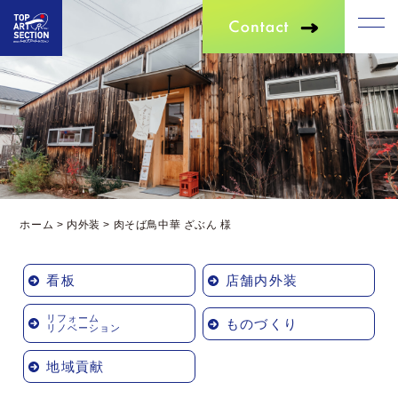
ホーム
>
内外装
>
肉そば鳥中華 ざぶん 様
看板
店舗内外装
リフォーム
ものづくり
リノベーション
地域貢献