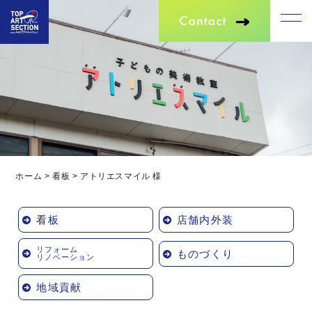
ホーム
>
看板
>
アトリエスマイル 様
看板
店舗内外装
リフォーム
ものづくり
リノベーション
地域貢献