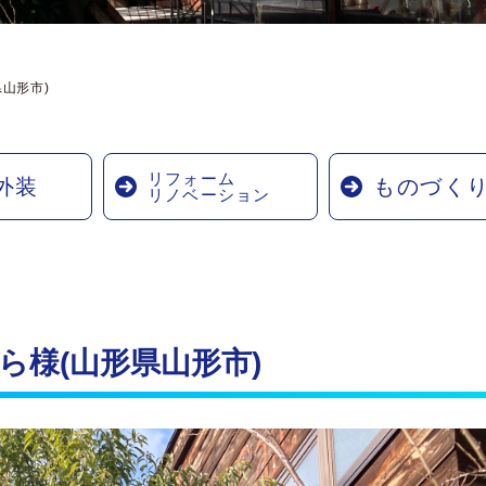
山形市)
リフォーム
外装
ものづく
リノベーション
ら様(山形県山形市)