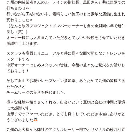
九州の内装業者さんのルーテイジの樹社長、黒田さんと共に遠隔での
打ち合わせを
行いながら工期のない中、素晴らしい施工のもと素敵な店舗に生まれ
変わりました♬
（なんと改装プロジェクトメンバーオーナーも含め全員同い年で超仲
良し（笑））
オーナー様にも大変喜んでいただきとてもいい経験をさせていただき
感謝申し上げます。
スタッフも増員しリニューアルと共に様々な面で新たなチャレンジを
スタートする
中野オーナーはじめスタッフの皆様、今後の益々のご繁栄をお祈りし
ております！
そして沢山のお花やレセプション参加率、あらためて九州の皆様のあ
たたかさと
チームワークの良さを感じました。
様々な経験を積ませてくれる、出会いという宝物と会社の仲間と環境
に大感謝です。
山形までオファーいただき、とても良くしていただき本当にありがと
うございました
九州のお客様から弊社のアクリルレーザー機でオリジナルの砂時計置