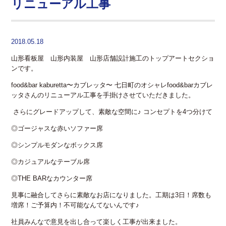
リニューアル工事
2018.05.18
山形看板屋 山形内装屋 山形店舗設計施工のトップアートセクショ
ンです。
food&bar kaburetta〜カブレッタ〜 七日町のオシャレfood&barカブレ
ッタさんのリニューアル工事を手掛けさせていただきました。
さらにグレードアップして、素敵な空間に♪ コンセプトを4つ分けて
◎ゴージャスな赤いソファー席
◎シンプルモダンなボックス席
◎カジュアルなテーブル席
◎THE BARなカウンター席
見事に融合してさらに素敵なお店になりました。工期は3日！席数も
増席！ご予算内！不可能なんてないんです♪
社員みんなで意見を出し合って楽しく工事が出来ました。