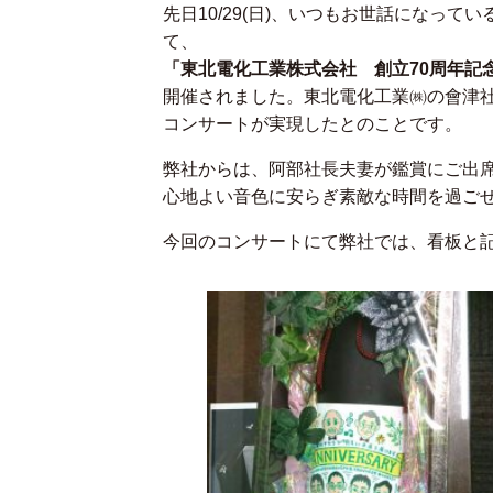
先日10/29(日)、いつもお世話になっ
て、
「東北電化工業株式会社 創立70周年記念
開催されました。東北電化工業㈱の會津
コンサートが実現したとのことです。
弊社からは、阿部社長夫妻が鑑賞にご出
心地よい音色に安らぎ素敵な時間を過ご
今回のコンサートにて弊社では、看板と