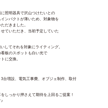
面に照明器具で沢山つけたいとの
もインパクトが薄いため、対象物を
いただきました。
させていただき、当初予定していた
！
願いしてそれを対象にライティング。
の看板のスポットも白い光で
ットに交換。
ト3台増設、電気工事費、オブジェ制作、取付
算をしっかり押さえて期待を上回るご提案！
♪